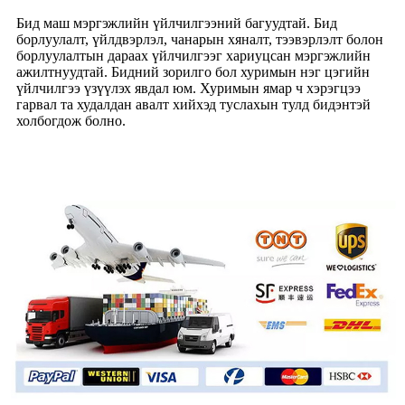
Бид маш мэргэжлийн үйлчилгээний багуудтай. Бид
борлуулалт, үйлдвэрлэл, чанарын хяналт, тээвэрлэлт болон
борлуулалтын дараах үйлчилгээг хариуцсан мэргэжлийн
ажилтнуудтай. Бидний зорилго бол хуримын нэг цэгийн
үйлчилгээ үзүүлэх явдал юм. Хуримын ямар ч хэрэгцээ
гарвал та худалдан авалт хийхэд туслахын тулд бидэнтэй
холбогдож болно.