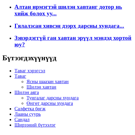
Алтан ирмэгтэй шилэн хавтанг дотор нь
хийж болох уу...
Гялалзсан хивсэн дээрх дарсны хундага...
Зэвэрдэггүй ган хавтан эрүүл мэндэд хортой
юу?
Бүтээгдэхүүнүүд
Таваг хэрэгсэл
Таваг
Ясны шаазан хавтан
Шилэн хавтан
Шилэн аяга
Тунгалаг дарсны хундага
Өнгөт дарсны хундага
Салфетка бөгж
Лааны суурь
Сандал
Ширээний бүтээлэг