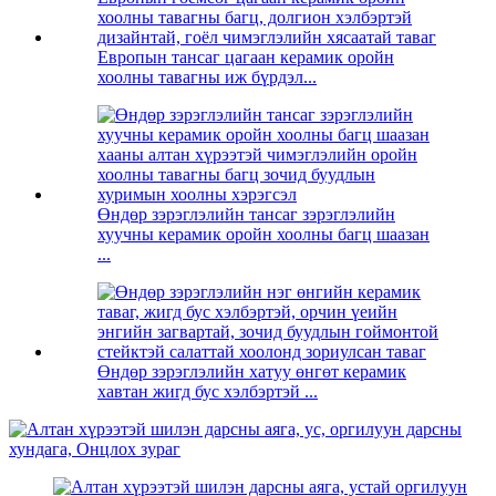
Европын тансаг цагаан керамик оройн
хоолны тавагны иж бүрдэл...
Өндөр зэрэглэлийн тансаг зэрэглэлийн
хуучны керамик оройн хоолны багц шаазан
...
Өндөр зэрэглэлийн хатуу өнгөт керамик
хавтан жигд бус хэлбэртэй ...