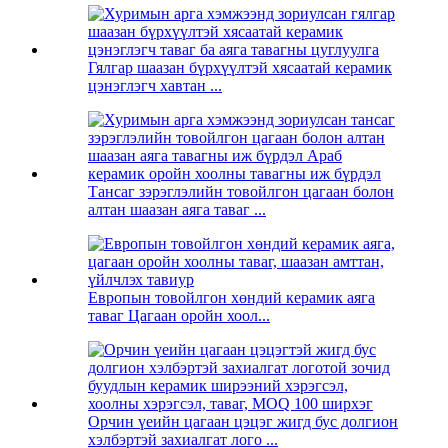
Гялгар шаазан бүрхүүлтэй хясаатай керамик
цэнэглэгч хавтан ...
Тансаг зэрэглэлийн товойлгон цагаан болон
алтан шаазан аяга таваг ...
Европын товойлгон хөндий керамик аяга
таваг Цагаан оройн хоол...
Орчин үеийн цагаан цэцэг жигд бус долгион
хэлбэртэй захиалгат лого ...