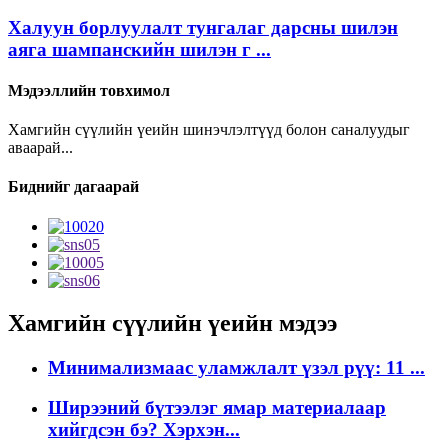
Халуун борлуулалт тунгалаг дарсны шилэн
аяга шампанскийн шилэн г ...
Мэдээллийн товхимол
Хамгийн сүүлийн үеийн шинэчлэлтүүд болон саналуудыг
аваарай...
Биднийг дагаарай
Хамгийн сүүлийн үеийн мэдээ
Минимализмаас уламжлалт үзэл рүү: 11 ...
Ширээний бүтээлэг ямар материалаар
хийгдсэн бэ? Хэрхэн...