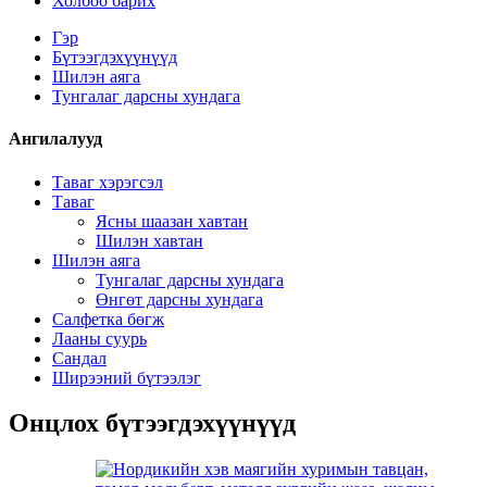
Холбоо барих
Гэр
Бүтээгдэхүүнүүд
Шилэн аяга
Тунгалаг дарсны хундага
Ангилалууд
Таваг хэрэгсэл
Таваг
Ясны шаазан хавтан
Шилэн хавтан
Шилэн аяга
Тунгалаг дарсны хундага
Өнгөт дарсны хундага
Салфетка бөгж
Лааны суурь
Сандал
Ширээний бүтээлэг
Онцлох бүтээгдэхүүнүүд