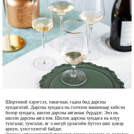
Ширээний хэрэгсэл, тавагнаас гадна бид дарсны
хундагатай. Дарсны хундага нь голчлон машинаар хийсэн
болор хундага, шилэн дарсны аяганаас бүрддэг. Энэ нь
шилэн дарсны аяга юм. Шилэн дарсны хундага нь илүү
тунгалаг, тунгалаг, яг л өөгүй урлагийн бүтээл шиг цэвэр
ариун, үзэсгэлэнтэй байдаг.