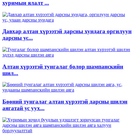
хуримын ялалт ...
Давхар алтан хүрээтэй дарсны хундага оргилуун
дарсны ус...
Алтан хүрээтэй тунгалаг болор шампанскийн
шил...
Бөөний тунгалаг алтан хүрээтэй дарсны шилэн
аягатай ус уух...