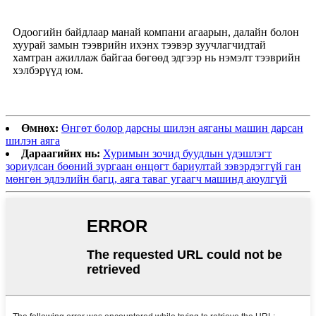
Одоогийн байдлаар манай компани агаарын, далайн болон
хуурай замын тээврийн ихэнх тээвэр зуучлагчидтай
хамтран ажиллаж байгаа бөгөөд эдгээр нь нэмэлт тээврийн
хэлбэрүүд юм.
Өмнөх:
Өнгөт болор дарсны шилэн аяганы машин дарсан
шилэн аяга
Дараагийнх нь:
Хуримын зочид буудлын үдэшлэгт
зориулсан бөөний зургаан өнцөгт бариултай зэвэрдэггүй ган
мөнгөн эдлэлийн багц, аяга таваг угаагч машинд аюулгүй