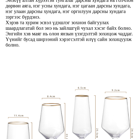
Энэхүү алтан хүрээтэй тунгалаг дарсны хундага нь голчлон
дөрвөн аяга, нэг усны хундага, нэг цагаан дарсны хундага,
нэг улаан дарсны хундага, нэг оргилуун дарсны хундага
зэргээс бүрдэнэ.
Хэрэв та хурим эсвэл үдэшлэг зохион байгуулах
шаардлагатай бол энэ нь зайлшгүй чухал хэсэг байх болно.
Энгийн хэв маяг нь олон янзын үзэгдэлтэй зохицож чаддаг.
Үүнийг бусад ширээний хэрэгсэлтэй илүү сайн зохицуулж
болно.