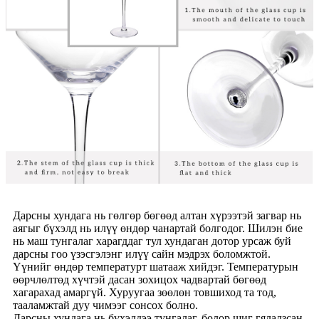
Дарсны хундага нь гөлгөр бөгөөд алтан хүрээтэй загвар нь
аягыг бүхэлд нь илүү өндөр чанартай болгодог. Шилэн бие
нь маш тунгалаг харагддаг тул хундаган дотор урсаж буй
дарсны гоо үзэсгэлэнг илүү сайн мэдрэх боломжтой.
Үүнийг өндөр температурт шатааж хийдэг. Температурын
өөрчлөлтөд хүчтэй дасан зохицох чадвартай бөгөөд
хагарахад амаргүй. Хуруугаа зөөлөн товшиход та тод,
тааламжтай дуу чимээг сонсох болно.
Дарсны хундага нь бүхэлдээ тунгалаг, болор шиг гялалзсан