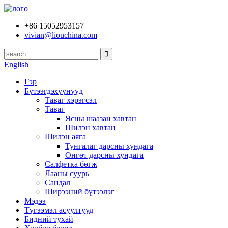
+86 15052953157
vivian@liouchina.com
English
Гэр
Бүтээгдэхүүнүүд
Таваг хэрэгсэл
Таваг
Ясны шаазан хавтан
Шилэн хавтан
Шилэн аяга
Тунгалаг дарсны хундага
Өнгөт дарсны хундага
Салфетка бөгж
Лааны суурь
Сандал
Ширээний бүтээлэг
Мэдээ
Түгээмэл асуултууд
Бидний тухай