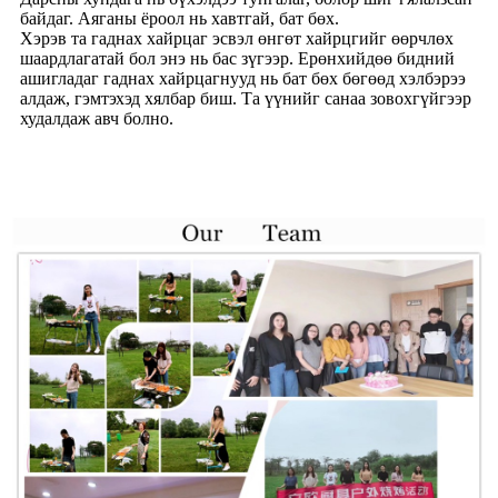
байдаг. Аяганы ёроол нь хавтгай, бат бөх.
Хэрэв та гаднах хайрцаг эсвэл өнгөт хайрцгийг өөрчлөх
шаардлагатай бол энэ нь бас зүгээр. Ерөнхийдөө бидний
ашигладаг гаднах хайрцагнууд нь бат бөх бөгөөд хэлбэрээ
алдаж, гэмтэхэд хялбар биш. Та үүнийг санаа зовохгүйгээр
худалдаж авч болно.