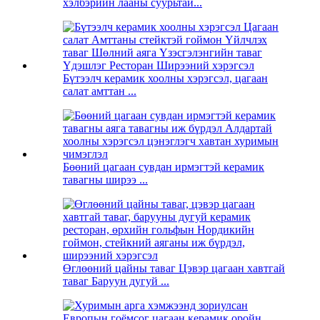
хэлбэрийн лааны суурьтай...
Бүтээлч керамик хоолны хэрэгсэл, цагаан
салат амттан ...
Бөөний цагаан сувдан ирмэгтэй керамик
тавагны ширээ ...
Өглөөний цайны таваг Цэвэр цагаан хавтгай
таваг Баруун дугуй ...