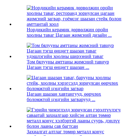
Нордикийн керамик дөрвөлжин оройн
хоолны таваг Цагаан жимсний дизайн ...
Том бялууны амттаны жимсний тавиур
Цагаан тэгш өнцөгт шаазан ...
Цагаан шаазан хавтангууд, өөрчлөх
боломжтой цэцгийн загварууд ...
Захиалгат алтлаг төмөр металл конус