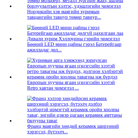
Нордикийн хэв маягийн хуримын
тавцангийн тавиур төмөр тавиур...
Бөөний LED мини цайны гэрэл Батерейгаар
ажилладаг дөл...
Европын хуучны ягаан цэцэгсийн хээтэй
Retro хавтан чимэглэл ...
Франц маягийн хөндий керамик ширээний
хэрэгсэл, бүтээлч...