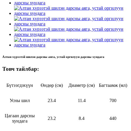
Алтан хүрээтэй шилэн дарсны аяга, устай оргилуун дарсны хундага
Товч тайлбар:
Бүтээгдэхүүн
Өндөр (см)
Диаметр (см)
Багтаамж (мл)
Усны шил
23.4
11.4
700
Цагаан дарсны
23.2
8.4
440
хундага