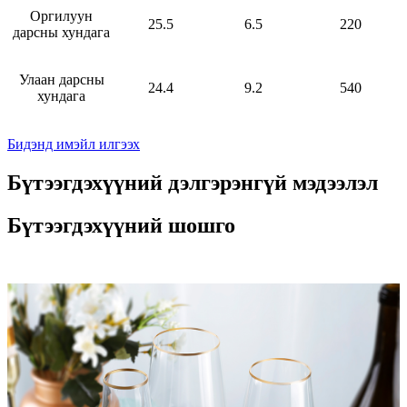
Оргилуун
25.5
6.5
220
дарсны хундага
Улаан дарсны
24.4
9.2
540
хундага
Бидэнд имэйл илгээх
Бүтээгдэхүүний дэлгэрэнгүй мэдээлэл
Бүтээгдэхүүний шошго