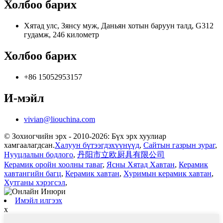
Холбоо барих
Хятад улс, Зянсу муж, Даньян хотын баруун талд, G312
гудамж, 246 километр
Холбоо барих
+86 15052953157
И-мэйл
vivian@liouchina.com
© Зохиогчийн эрх - 2010-2026: Бүх эрх хуулиар
хамгаалагдсан.
Халуун бүтээгдэхүүнүүд
,
Сайтын газрын зураг
,
Нууцлалын бодлого
,
丹阳市立欧厨具有限公司
Керамик оройн хоолны таваг
,
Ясны Хятад Хавтан
,
Керамик
хавтангийн багц
,
Керамик хавтан
,
Хуримын керамик хавтан
,
Хутганы хэрэгсэл
,
Имэйл илгээх
x