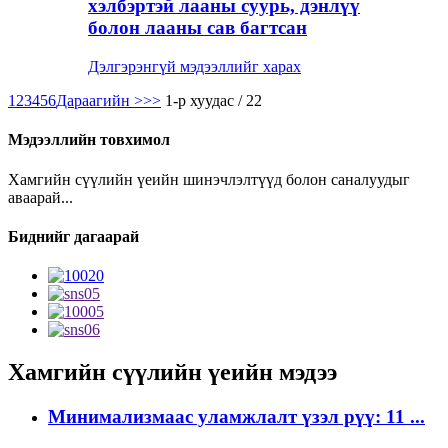
хэлбэртэй лааны суурь, дэнлүү
болон лааны сав багтсан
Дэлгэрэнгүй мэдээллийг харах
1
2
3
4
5
6
Дараагийн >
>>
1-р хуудас / 22
Мэдээллийн товхимол
Хамгийн сүүлийн үеийн шинэчлэлтүүд болон саналуудыг
аваарай...
Биднийг дагаарай
Хамгийн сүүлийн үеийн мэдээ
Минимализмаас уламжлалт үзэл рүү: 11 ...