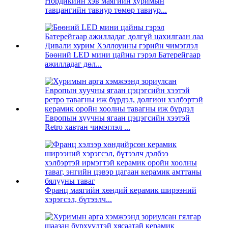
Нордикийн хэв маягийн хуримын
тавцангийн тавиур төмөр тавиур...
Бөөний LED мини цайны гэрэл Батерейгаар
ажилладаг дөл...
Европын хуучны ягаан цэцэгсийн хээтэй
Retro хавтан чимэглэл ...
Франц маягийн хөндий керамик ширээний
хэрэгсэл, бүтээлч...