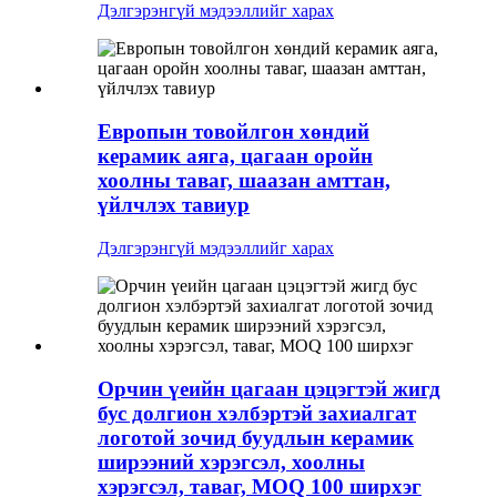
Дэлгэрэнгүй мэдээллийг харах
Европын товойлгон хөндий
керамик аяга, цагаан оройн
хоолны таваг, шаазан амттан,
үйлчлэх тавиур
Дэлгэрэнгүй мэдээллийг харах
Орчин үеийн цагаан цэцэгтэй жигд
бус долгион хэлбэртэй захиалгат
логотой зочид буудлын керамик
ширээний хэрэгсэл, хоолны
хэрэгсэл, таваг, MOQ 100 ширхэг