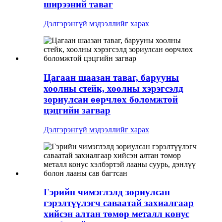
ширээний таваг
Дэлгэрэнгүй мэдээллийг харах
Цагаан шаазан таваг, барууны
хоолны стейк, хоолны хэрэгсэлд
зориулсан өөрчлөх боломжтой
цэцгийн загвар
Дэлгэрэнгүй мэдээллийг харах
Гэрийн чимэглэлд зориулсан
гэрэлтүүлэгч саваатай захиалгаар
хийсэн алтан төмөр металл конус