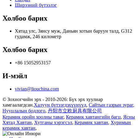
Ширээний бүтээлэг
Холбоо барих
Хятад улс, Зянсу муж, Даньян хотын баруун талд, G312
гудамж, 246 километр
Холбоо барих
+86 15052953157
И-мэйл
vivian@liouchina.com
© Зохиогчийн эрх - 2010-2026: Бүх эрх хуулиар
хамгаалагдсан.
Халуун бүтээгдэхүүнүүд
,
Сайтын газрын зураг
,
Нууцлалын бодлого
,
丹阳市立欧厨具有限公司
Керамик оройн хоолны таваг
,
Керамик хавтангийн багц
,
Ясны
Хятад Хавтан
,
Хутганы хэрэгсэл
,
Керамик хавтан
,
Хуримын
керамик хавтан
,