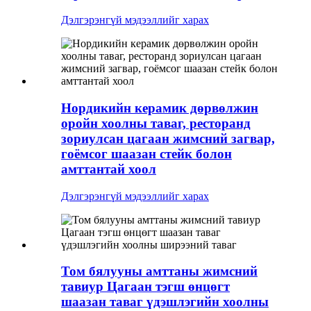
Дэлгэрэнгүй мэдээллийг харах
Нордикийн керамик дөрвөлжин
оройн хоолны таваг, ресторанд
зориулсан цагаан жимсний загвар,
гоёмсог шаазан стейк болон
амттантай хоол
Дэлгэрэнгүй мэдээллийг харах
Том бялууны амттаны жимсний
тавиур Цагаан тэгш өнцөгт
шаазан таваг үдэшлэгийн хоолны