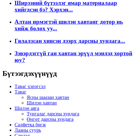
Ширээний бүтээлэг ямар материалаар
хийгдсэн бэ? Хэрхэн...
Алтан ирмэгтэй шилэн хавтанг дотор нь
хийж болох уу...
Гялалзсан хивсэн дээрх дарсны хундага...
Зэвэрдэггүй ган хавтан эрүүл мэндэд хортой
юу?
Бүтээгдэхүүнүүд
Таваг хэрэгсэл
Таваг
Ясны шаазан хавтан
Шилэн хавтан
Шилэн аяга
Тунгалаг дарсны хундага
Өнгөт дарсны хундага
Салфетка бөгж
Лааны суурь
Сандал