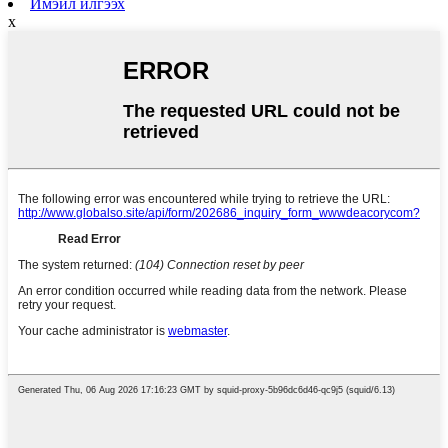
Имэйл илгээх
x