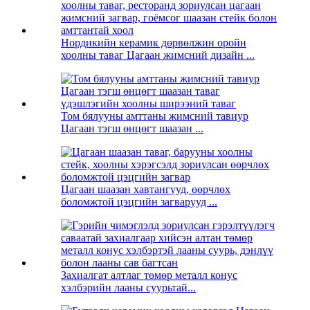
Нордикийн керамик дөрвөлжин оройн
хоолны таваг Цагаан жимсний дизайн ...
Том бялууны амттаны жимсний тавиур
Цагаан тэгш өнцөгт шаазан ...
Цагаан шаазан хавтангууд, өөрчлөх
боломжтой цэцгийн загварууд ...
Захиалгат алтлаг төмөр металл конус
хэлбэрийн лааны суурьтай...