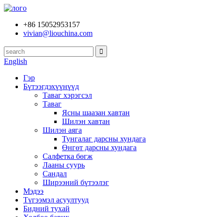
+86 15052953157
vivian@liouchina.com
English
Гэр
Бүтээгдэхүүнүүд
Таваг хэрэгсэл
Таваг
Ясны шаазан хавтан
Шилэн хавтан
Шилэн аяга
Тунгалаг дарсны хундага
Өнгөт дарсны хундага
Салфетка бөгж
Лааны суурь
Сандал
Ширээний бүтээлэг
Мэдээ
Түгээмэл асуултууд
Бидний тухай