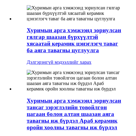
Хуримын арга хэмжээнд зориулсан
гялгар шаазан бүрхүүлтэй
хясаатай керамик цэнэглэгч таваг
ба аяга тавагны цуглуулга
Дэлгэрэнгүй мэдээллийг харах
Хуримын арга хэмжээнд зориулсан
тансаг зэрэглэлийн товойлгон
цагаан болон алтан шаазан аяга
тавагны иж бүрдэл Араб керамик
оройн хоолны тавагны иж бүрдэл