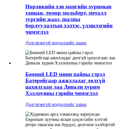
Нордикийн хэв маягийн хуримын
тавцан, төмөр мольберт, металл
зургийн жааз, шалны
борлуулалтын хэлтэс, үдэшлэгийн
чимэглэл
Дэлгэрэнгүй мэдээллийг харах
Бөөний LED мини цайны гэрэл
Батерейгаар ажилладаг дөлгүй
цахилгаан лаа Дивали хурим
Хэллоуины гэрийн чимэглэл
Дэлгэрэнгүй мэдээллийг харах