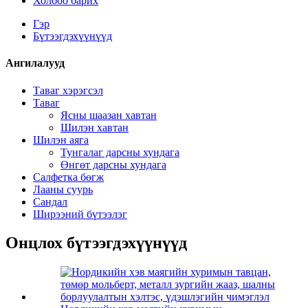
Холбоо барих
Гэр
Бүтээгдэхүүнүүд
Ангилалууд
Таваг хэрэгсэл
Таваг
Ясны шаазан хавтан
Шилэн хавтан
Шилэн аяга
Тунгалаг дарсны хундага
Өнгөт дарсны хундага
Салфетка бөгж
Лааны суурь
Сандал
Ширээний бүтээлэг
Онцлох бүтээгдэхүүнүүд