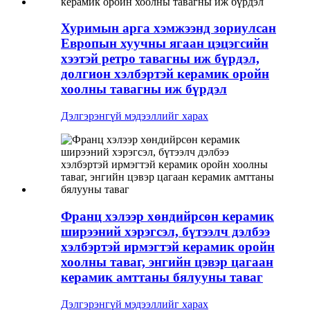
Хуримын арга хэмжээнд зориулсан
Европын хуучны ягаан цэцэгсийн
хээтэй ретро тавагны иж бүрдэл,
долгион хэлбэртэй керамик оройн
хоолны тавагны иж бүрдэл
Дэлгэрэнгүй мэдээллийг харах
Франц хэлээр хөндийрсөн керамик
ширээний хэрэгсэл, бүтээлч дэлбээ
хэлбэртэй ирмэгтэй керамик оройн
хоолны таваг, энгийн цэвэр цагаан
керамик амттаны бялууны таваг
Дэлгэрэнгүй мэдээллийг харах