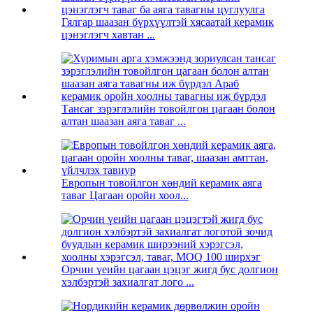
Гялгар шаазан бүрхүүлтэй хясаатай керамик
цэнэглэгч хавтан ...
Тансаг зэрэглэлийн товойлгон цагаан болон
алтан шаазан аяга таваг ...
Европын товойлгон хөндий керамик аяга
таваг Цагаан оройн хоол...
Орчин үеийн цагаан цэцэг жигд бус долгион
хэлбэртэй захиалгат лого ...