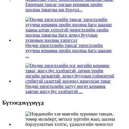
Европын тансаг цагаан керамик оройн
хоолны тавагны иж бүрдэл...
Өндөр зэрэглэлийн тансаг зэрэглэлийн
хуучны керамик оройн хоолны багц шаазан
...
Өндөр зэрэглэлийн хатуу өнгөт керамик
хавтан жигд бус хэлбэртэй ...
Бүтээгдэхүүнүүд