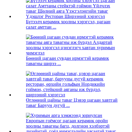
Бүтээлч керамик хоолны хэрэгсэл, цагаан
салат амттан ...
Бөөний цагаан сувдан ирмэгтэй керамик
тавагны ширээ ...
Өглөөний цайны таваг Цэвэр цагаан хавтгай
таваг Баруун дугуй ...