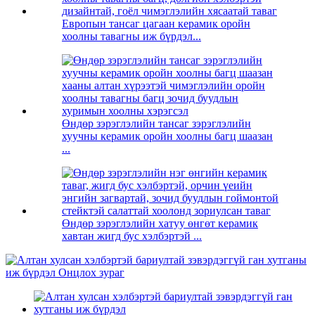
Европын тансаг цагаан керамик оройн
хоолны тавагны иж бүрдэл...
Өндөр зэрэглэлийн тансаг зэрэглэлийн
хуучны керамик оройн хоолны багц шаазан
...
Өндөр зэрэглэлийн хатуу өнгөт керамик
хавтан жигд бус хэлбэртэй ...