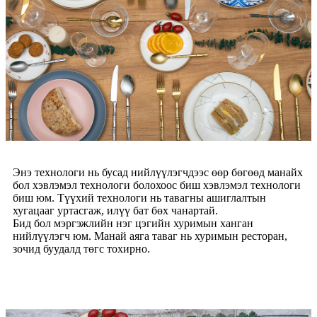
Энэ технологи нь бусад нийлүүлэгчдээс өөр бөгөөд манайх
бол хэвлэмэл технологи болохоос биш хэвлэмэл технологи
биш юм. Түүхий технологи нь тавагны ашиглалтын
хугацааг уртасгаж, илүү бат бөх чанартай.
Бид бол мэргэжлийн нэг цэгийн хуримын ханган
нийлүүлэгч юм. Манай аяга таваг нь хуримын ресторан,
зочид буудалд төгс тохирно.