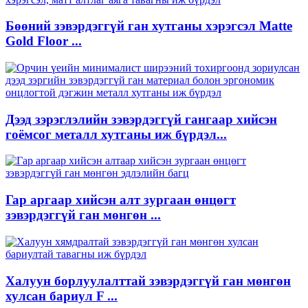
Бөөний зэвэрдэггүй ган хутганы хэрэгсэл Matte
Gold Floor ...
Дээд зэрэглэлийн зэвэрдэггүй гангаар хийсэн
гоёмсог металл хутганы иж бүрдэл...
Гар аргаар хийсэн алт зургаан өнцөгт
зэвэрдэггүй ган мөнгөн ...
Халуун борлуулалттай зэвэрдэггүй ган мөнгөн
хулсан бариул F ...