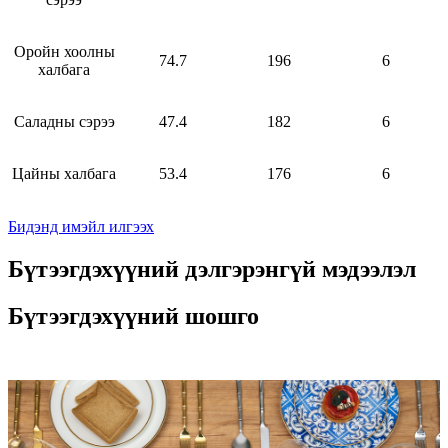
Оройн хоолны
74.7
196
6
халбага
Саладны сэрээ
47.4
182
6
Цайны халбага
53.4
176
6
Бидэнд имэйл илгээх
Бүтээгдэхүүний дэлгэрэнгүй мэдээлэл
Бүтээгдэхүүний шошго