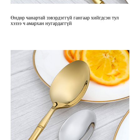
Өндөр чанартай зэвэрдэггүй гангаар хийгдсэн тул
хэзээ ч амархан нугардаггүй