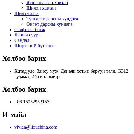
Ясны шаазан хавтан
Шилэн хавтан
Шилэн аяга
Тунгалаг дарсны хундага
Өнгөт дарсны хундага
Салфетка бөгж
Лааны суурь
Сандал
Ширээний бүтээлэг
Холбоо барих
Хятад улс, Зянсу муж, Даньян хотын баруун талд, G312
гудамж, 246 километр
Холбоо барих
+86 15052953157
И-мэйл
vivian@liouchina.com