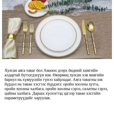
Хулсан аяга таваг бол Амазон дээрх бидний хамгийн
алдартай бүтээгдэхүүн юм. Өвөрмөц хулсан хэв маягийн
бариул нь хүмүүсийн гүнээ хайрладаг. Аяга тавагны иж
бүрдэл нь таван хэсгээс бүрдэнэ: оройн хоолны хутга,
оройн хоолны халбага, оройн хоолны сэрээ, салатны сэрээ,
цайны халбага. Дараах хүснэгтэд эдгээр таван хэсгийн
параметрүүдийг харуулав.