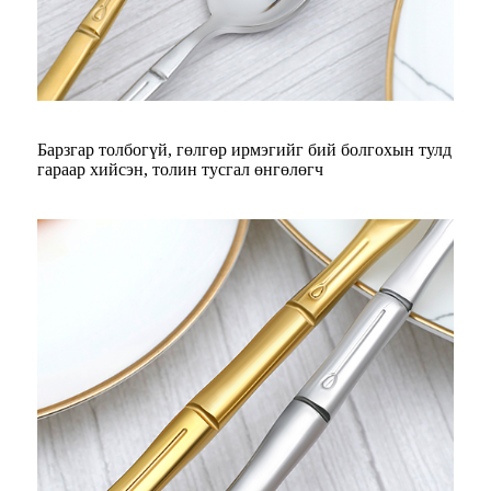
Барзгар толбогүй, гөлгөр ирмэгийг бий болгохын тулд
гараар хийсэн, толин тусгал өнгөлөгч