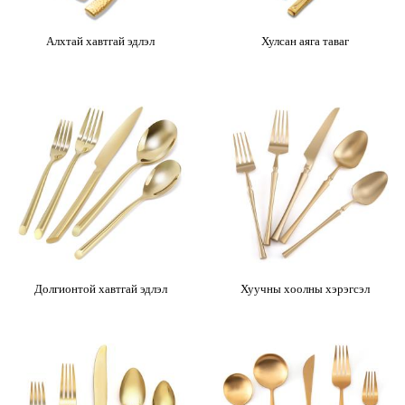
Алхтай хавтгай эдлэл
Хулсан аяга таваг
Долгионтой хавтгай эдлэл
Хуучны хоолны хэрэгсэл