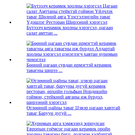
Бүтээлч керамик хоолны хэрэгсэл, цагаан
салат амттан ...
Бөөний цагаан сувдан ирмэгтэй керамик
тавагны ширээ ...
Өглөөний цайны таваг Цэвэр цагаан хавтгай
таваг Баруун дугуй ...