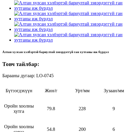
Алтан хулсан хэлбэртэй бариултай зэвэрдэггүй ган хутганы иж бүрдэл
Товч тайлбар:
Барааны дугаар: LO-0745
Бүтээгдэхүүн
Жин/г
Урт/мм
Зузаан/мм
Оройн хоолны
79.8
228
9
хутга
Оройн хоолны
54.8
200
6
сэрээ