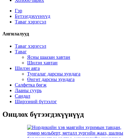
Холбоо барих
Гэр
Бүтээгдэхүүнүүд
Таваг хэрэгсэл
Ангилалууд
Таваг хэрэгсэл
Таваг
Ясны шаазан хавтан
Шилэн хавтан
Шилэн аяга
Тунгалаг дарсны хундага
Өнгөт дарсны хундага
Салфетка бөгж
Лааны суурь
Сандал
Ширээний бүтээлэг
Онцлох бүтээгдэхүүнүүд