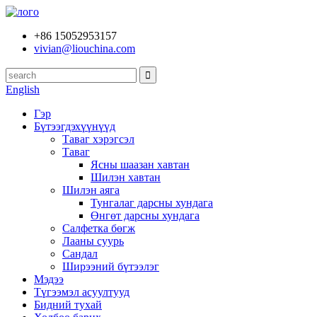
+86 15052953157
vivian@liouchina.com
English
Гэр
Бүтээгдэхүүнүүд
Таваг хэрэгсэл
Таваг
Ясны шаазан хавтан
Шилэн хавтан
Шилэн аяга
Тунгалаг дарсны хундага
Өнгөт дарсны хундага
Салфетка бөгж
Лааны суурь
Сандал
Ширээний бүтээлэг
Мэдээ
Түгээмэл асуултууд
Бидний тухай