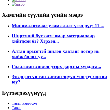
Хамгийн сүүлийн үеийн мэдээ
Минимализмаас уламжлалт үзэл рүү: 11 ...
Ширээний бүтээлэг ямар материалаар
хийгдсэн бэ? Хэрхэн...
Алтан ирмэгтэй шилэн хавтанг дотор нь
хийж болох уу...
Гялалзсан хивсэн дээрх дарсны хундага...
Зэвэрдэггүй ган хавтан эрүүл мэндэд хортой
юу?
Бүтээгдэхүүнүүд
Таваг хэрэгсэл
Таваг