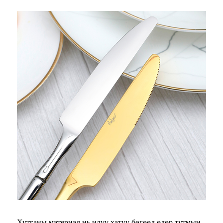
Хутганы материал нь илүү хатуу бөгөөд өдөр тутмын