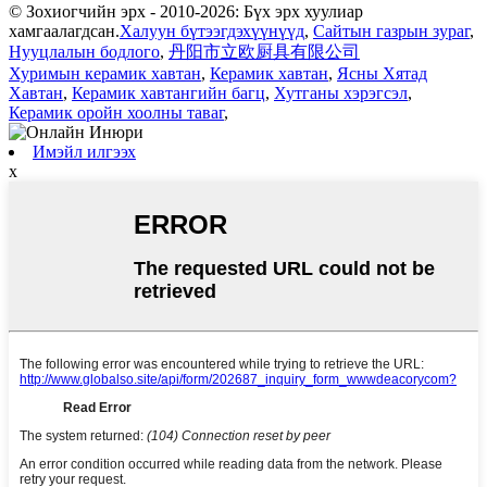
© Зохиогчийн эрх - 2010-2026: Бүх эрх хуулиар
хамгаалагдсан.
Халуун бүтээгдэхүүнүүд
,
Сайтын газрын зураг
,
Нууцлалын бодлого
,
丹阳市立欧厨具有限公司
Хуримын керамик хавтан
,
Керамик хавтан
,
Ясны Хятад
Хавтан
,
Керамик хавтангийн багц
,
Хутганы хэрэгсэл
,
Керамик оройн хоолны таваг
,
Имэйл илгээх
x