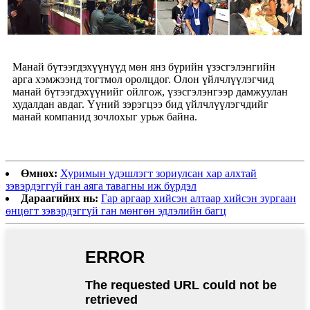
Манай бүтээгдэхүүнүүд мөн янз бүрийн үзэсгэлэнгийн
арга хэмжээнд тогтмол оролцдог. Олон үйлчлүүлэгчид
манай бүтээгдэхүүнийг ойлгож, үзэсгэлэнгээр дамжуулан
худалдан авдаг. Үүний зэрэгцээ бид үйлчлүүлэгчдийг
манай компанид зочлохыг урьж байна.
Өмнөх:
Хуримын үдэшлэгт зориулсан хар алхтай
зэвэрдэггүй ган аяга тавагны иж бүрдэл
Дараагийнх нь:
Гар аргаар хийсэн алтаар хийсэн зургаан
өнцөгт зэвэрдэггүй ган мөнгөн эдлэлийн багц