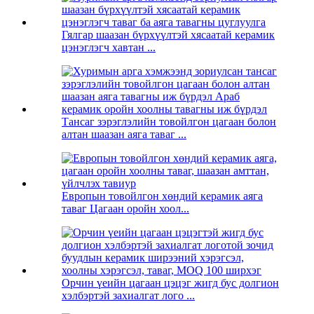
Гялгар шаазан бүрхүүлтэй хясаатай керамик
цэнэглэгч хавтан ...
Тансаг зэрэглэлийн товойлгон цагаан болон
алтан шаазан аяга таваг ...
Европын товойлгон хөндий керамик аяга
таваг Цагаан оройн хоол...
Орчин үеийн цагаан цэцэг жигд бус долгион
хэлбэртэй захиалгат лого ...