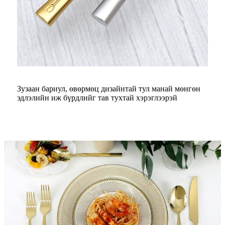
Зузаан бариул, өвөрмөц дизайнтай тул манай мөнгөн
эдлэлийн иж бүрдлийг тав тухтай хэрэглээрэй