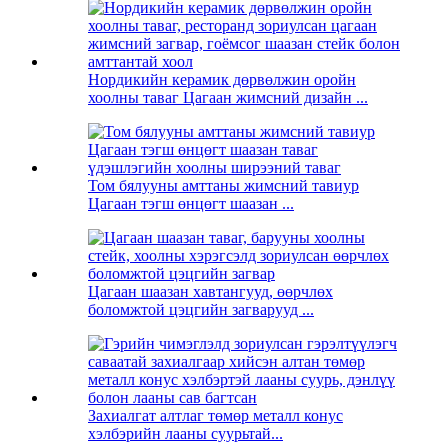
Нордикийн керамик дөрвөлжин оройн
хоолны таваг Цагаан жимсний дизайн ...
Том бялууны амттаны жимсний тавиур
Цагаан тэгш өнцөгт шаазан ...
Цагаан шаазан хавтангууд, өөрчлөх
боломжтой цэцгийн загварууд ...
Захиалгат алтлаг төмөр металл конус
хэлбэрийн лааны суурьтай...