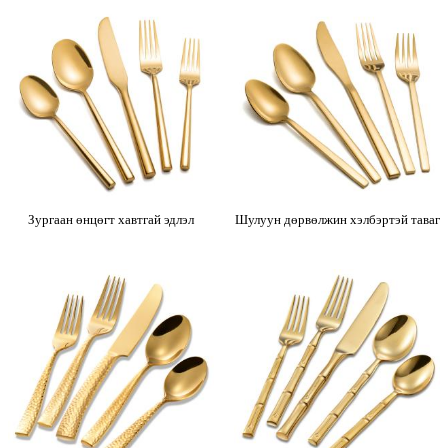
Зургаан өнцөгт хавтгай эдлэл
Шулуун дөрвөлжин хэлбэртэй таваг