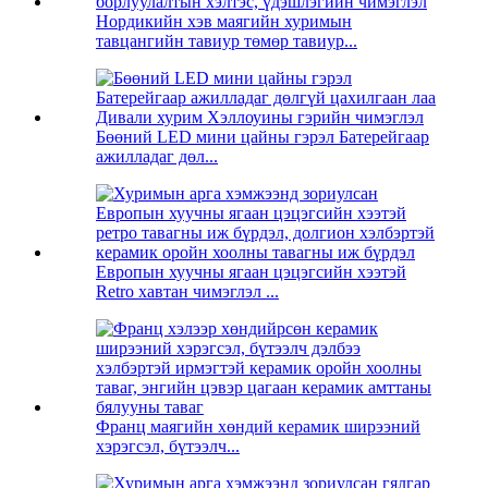
Нордикийн хэв маягийн хуримын
тавцангийн тавиур төмөр тавиур...
Бөөний LED мини цайны гэрэл Батерейгаар
ажилладаг дөл...
Европын хуучны ягаан цэцэгсийн хээтэй
Retro хавтан чимэглэл ...
Франц маягийн хөндий керамик ширээний
хэрэгсэл, бүтээлч...