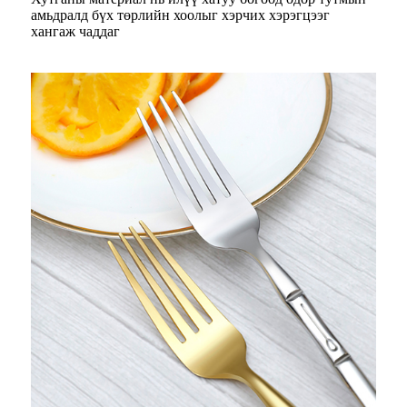
амьдралд бүх төрлийн хоолыг хэрчих хэрэгцээг
хангаж чаддаг